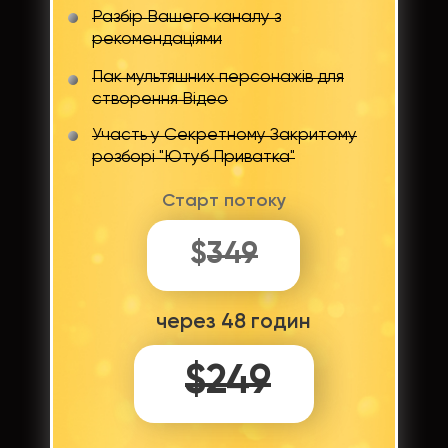
Разбір Вашего каналу з
рекомендаціями
Пак мультяшних персонажів для
створення Відео
Участь у Секретному Закритому
розборі "Ютуб Приватка"
Старт потоку
$
349
через 48 годин
$249