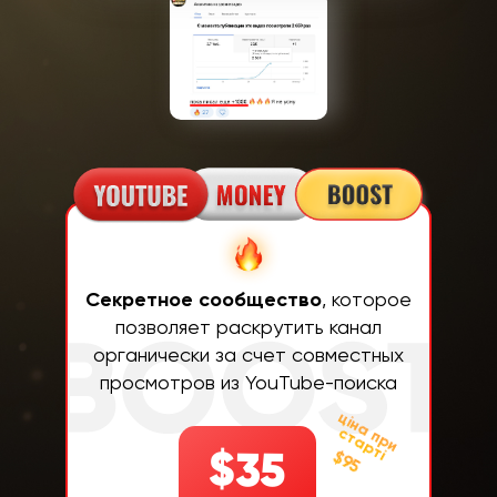
Cекретное сообщество
, которое
позволяет раскрутить канал
органически за счет совместных
просмотров из YouTube-поиска
ц
ін
а
п
р
и
т
а
р
т
с
і
$95
$35