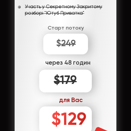
Участь у Секретному Закритому
розборі "Ютуб Приватка"
Старт потоку
$
249
через 48 годин
$179
для Вас
$129