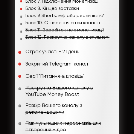
Блок 7. Підключення Монетизації
Блок 8. Кінцеві заставки
Блок 9. Shorts: міф або реальність?
Блок 10. Створення сітки каналів
Блок 11. Зарабіток не з монетизації
Блок 12. Раскрутка каналу в спільноті
Строк участі - 21 день
Закритий Telegram-канал
Сесії "Питання-відповідь"
Раскрутка Вашого каналу в
YouTube Money Boost
Разбір Вашего каналу з
рекомендаціями
Пак мультяшних персонажів для
створення Відео