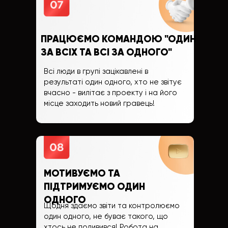
ПРАЦЮЄМО КОМАНДОЮ "ОДИН
ЗА ВСІХ ТА ВСІ ЗА ОДНОГО"
Всі люди в групі зацікавлені в
результаті один одного, хто не звітує
вчасно - вилітає з проекту і на його
місце заходить новий гравець!
МОТИВУЄМО ТА
ПІДТРИМУЄМО ОДИН
ОДНОГО
Щодня здаємо звіти та контролюємо
один одного, не буває такого, що
хтось не подивився! Робота на