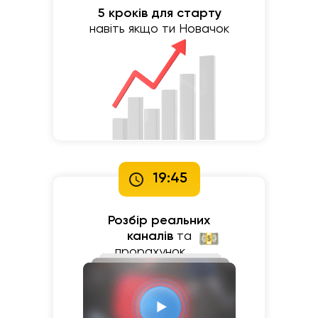
5 кроків для старту
навіть якщо ти Новачок
19:45
Розбір реальних
каналів
та
прорахунок⠀⠀