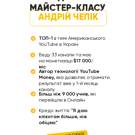
МАЙСТЕР-КЛАСУ
АНДРІЙ ЧЕПІК
ТОП-1
в темі Американського
YouTube в Україні
Веду 33 канали та має
на монетизації
$17 000/
міс
Автор технології YouTube
Money,
яка дозволяє отримати
результат вже у 1-й місяць
каналу
Більш ніж 9 000 учнів,
які
перейшли в Онлайн
Кредо життя:
"Я даю
клієнтам більше, ніж
обіцяю"