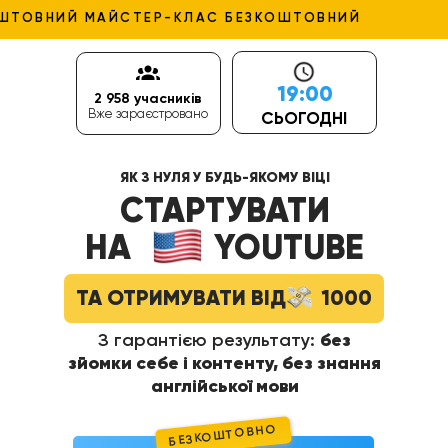
ОШТОВНИЙ МАЙСТЕР-КЛАС БЕЗКОШТОВНИЙ
19:00
2 958 учасників
Вже зараєстровано
СЬОГОДНІ
ЯК З НУЛЯ У БУДЬ-ЯКОМУ ВІЦІ
СТАРТУВАТИ
НА
⠀⠀⠀
YOUTUBE
ТА ОТРИМУВАТИ ВІД ⠀⠀1000
З гарантією результату:
без
зйомки себе і контенту, без знання
англійської мови
БЕЗКОШТОВНО