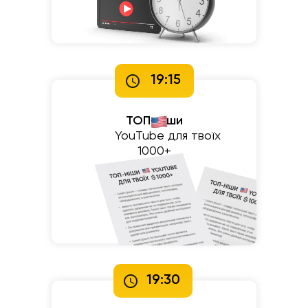
19:15
ТОП-ніши
⠀⠀⠀YouTube для твоїх
1000+
19:30